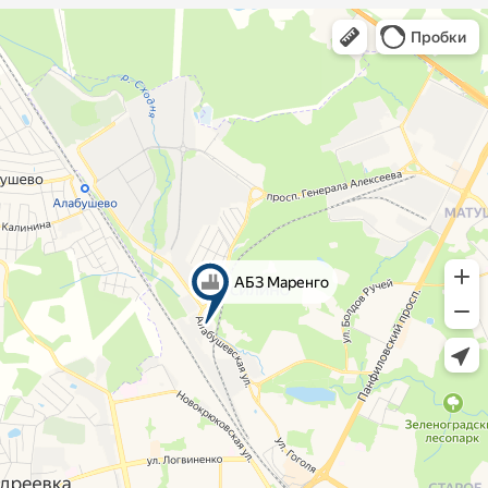
АБЗ Маренго — качество,
проверенное годами
+7 495 120-00-21
info@abzmarengo.ru
Офис
Производство
пн-пт 8:00—17:00
Круглосуточно