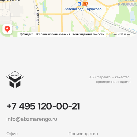
ПРОДУКЦИЯ
Асфальт
Битумная эмульсия
УСЛУГИ
Асфальтирование
Благоустройство
Укладка асфальтовой крошки
КОМПАНИЯ
О нас
Выполненные проекты
Наши клиенты
Контакты
ОФИС
г. Зеленоград, ул. Алабушевская, 8с2
смотреть на карте
© 1993–2026 АО «Маренго». Все права защищены